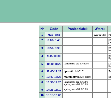
Nr
Godz
Poniedziałek
Wtorek
1
7:10- 7:55
Warsztaty
re
2
8:00- 8:45
Ry
j.
3
8:50- 9:35
Ry
in
4
9:45-10:30
in
Ry
5
10:40-11:25
j.angielski-2/2
SA
B208
j.
Ry
6
11:40-12:25
j.polski
LM
C101
Z
7
12:40-13:25
matematyka
MB
B103
Si
8
13:35-14:20
j.angielski-1/2
SA
A4/a
e_dla_bezp-2/2
TO
B5
9
14:25-15:10
e_dla_bezp-1/2
TO
B5
10
15:15-16:00